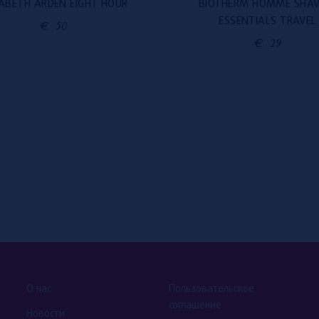
ZABETH ARDEN EIGHT HOUR
BIOTHERM HOMME SHAV
ESSENTIALS TRAVEL
€
50
€
29
О нас
Пользовательское
соглашение
Новости