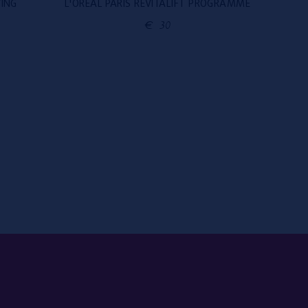
ING
L'ORÉAL PARIS REVITALIFT PROGRAMME
MOROC
€
30