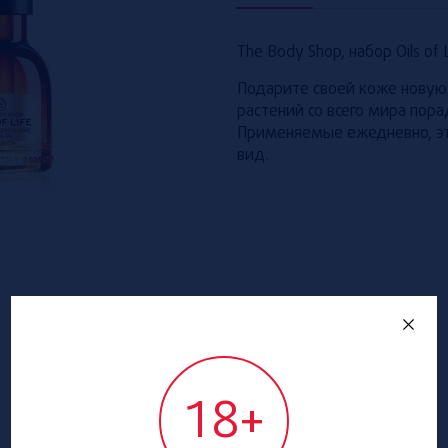
The Body Shop, набор Oils of L
Подарите своей коже новую 
растений со всего мира пор
Применяемые ежедневно, э
вид.
18+