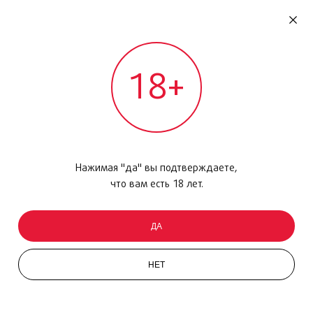
RU
ДОМОДЕДОВО
18+
МЕЖДУНАРОДНЫЙ РЕЙС - ВЫЛЕТ
Главная
/
Каталог товаров
/
Уход за кожей
/
Дневной лосьон
/
Vitamin E SPF 30, 50 мл
Нажимая "да" вы подтверждаете,
что вам есть 18 лет.
ДА
НЕТ