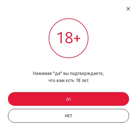
RU
ДОМОДЕДОВО
18+
МЕЖДУНАРОДНЫЙ РЕЙС - ВЫЛЕТ
Главная
/
Каталог товаров
/
Макияж
/
Пудра
/
Terracotta, N03, 23г
Нажимая "да" вы подтверждаете,
что вам есть 18 лет.
ДА
НЕТ