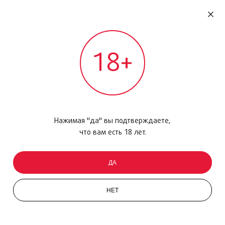
RU
ДОМОДЕДОВО
18+
МЕЖДУНАРОДНЫЙ РЕЙС - ВЫЛЕТ
Главная
/
Каталог товаров
/
Парфюмерия
/
Парфюмерная вода
/
LEau dIssey, 75мл
Нажимая "да" вы подтверждаете,
что вам есть 18 лет.
ДА
НЕТ