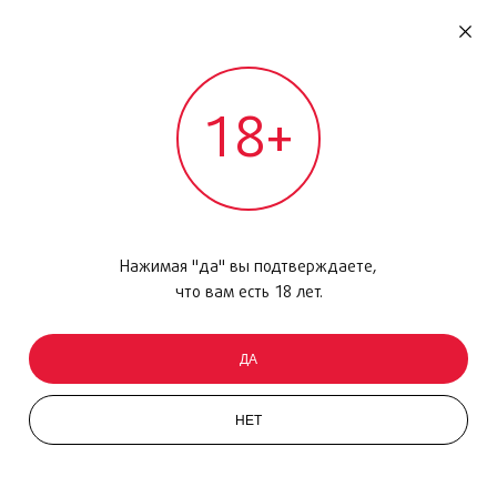
RU
ДОМОДЕДОВО
18+
МЕЖДУНАРОДНЫЙ РЕЙС - ВЫЛЕТ
Главная
/
Каталог товаров
/
Парфюмерия
/
Туалетная вода
/
Black Cologne, 60мл
Нажимая "да" вы подтверждаете,
что вам есть 18 лет.
ДА
НЕТ