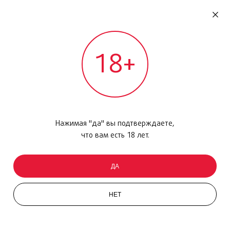
RU
ДОМОДЕДОВО
18+
МЕЖДУНАРОДНЫЙ РЕЙС - ВЫЛЕТ
Главная
/
Каталог товаров
/
Парфюмерия
/
Туалетная вода
/
Encounter Fresh, 100 мл
Нажимая "да" вы подтверждаете,
что вам есть 18 лет.
ДА
НЕТ