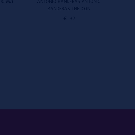
100 МЛ
ANTONIO BANDERAS ANTONIO
KE
BANDERAS THE ICON
€
40