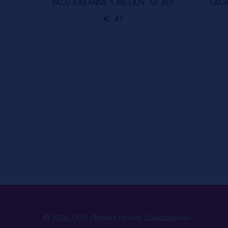
PACO RABANNE 1 MILLION, 50 МЛ
CACH
0 МЛ
€
81
© 2026, ООО «Трэвел Ритейл Домодедово»