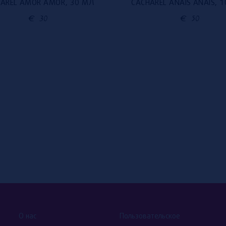
AREL AMOR AMOR, 30 МЛ
CACHAREL ANAIS ANAIS, 
€
30
€
50
О нас
Пользовательское