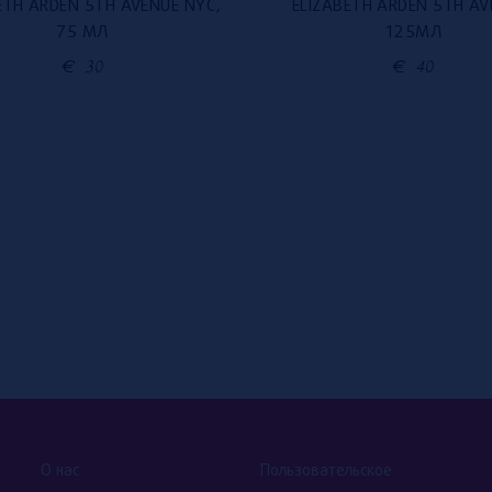
ETH ARDEN 5TH AVENUE NYC,
ELIZABETH ARDEN 5TH AV
75 МЛ
125МЛ
€
30
€
40
О нас
Пользовательское