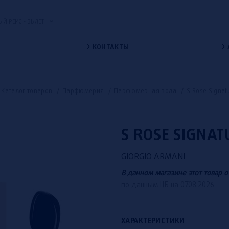
Й РЕЙС - ВЫЛЕТ
КОНТАКТЫ
Каталог товаров
/
Парфюмерия
/
Парфюмерная вода
/
S Rose Signat
S ROSE SIGNAT
GIORGIO ARMANI
В данном магазине этот товар о
по данным ЦБ на 07.08.2026
ХАРАКТЕРИСТИКИ