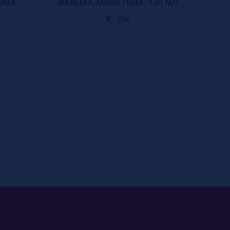
ENUE,
MANCERA AMBER FEVER, 120 МЛ
MAN
€
206