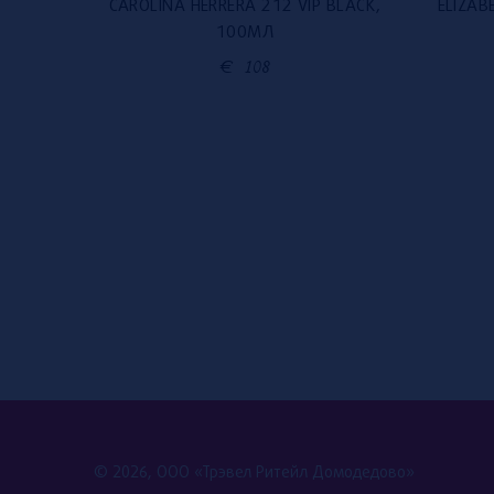
RI, 100
CAROLINA HERRERA 212 VIP BLACK,
ELIZAB
100МЛ
€
108
© 2026, ООО «Трэвел Ритейл Домодедово»