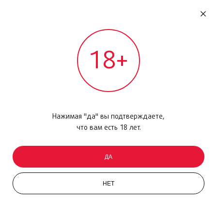
RU
ДОМОДЕДОВО
18+
МЕЖДУНАРОДНЫЙ РЕЙС - ВЫЛЕТ
Главная
/
Каталог товаров
/
Парфюмерия
/
Парфюмерная вода
/
Bloom Nettare di Fiori, 50мл
Нажимая "да" вы подтверждаете,
что вам есть 18 лет.
ДА
НЕТ