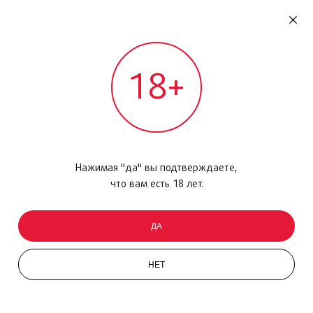
RU
ДОМОДЕДОВО
18+
МЕЖДУНАРОДНЫЙ РЕЙС - ВЫЛЕТ
Главная
/
Каталог товаров
/
Парфюмерия
/
Парфюмерная вода
/
Girl of Now, 90мл
Нажимая "да" вы подтверждаете,
что вам есть 18 лет.
ДА
НЕТ