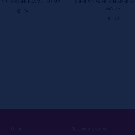
IN CLEANSER FOAM, 150 МЛ
GUERLAIN GUERLAIN KISSKIS
MATTE
€
54
€
43
О нас
Пользовательское