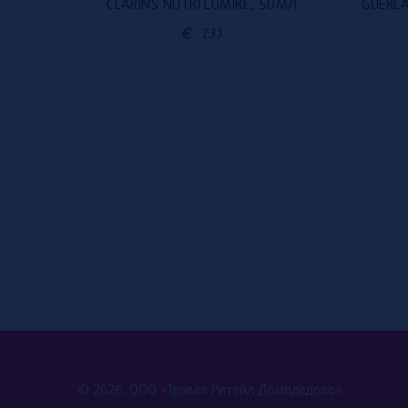
CLARINS NUTRI LUMIRE, 50МЛ
GUERLA
BLE, 50
€
135
© 2026, ООО «Трэвел Ритейл Домодедово»