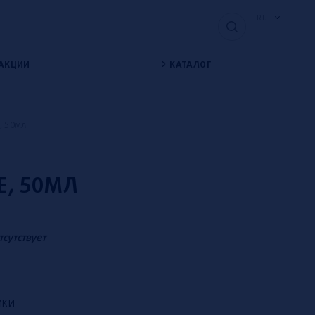
RU
АКЦИИ
КАТАЛОГ
e, 50мл
E, 50МЛ
тсутствует
ИКИ