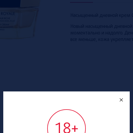
Насыщенный дневной крем Gue
Новый насыщенный дневной к
моментально и надолго. Ден
все меньше, кожа укрепляет
18+