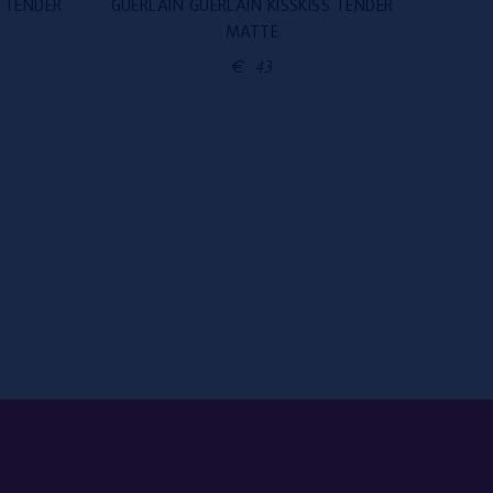
S TENDER
GUERLAIN GUERLAIN KISSKISS TENDER
GUERL
MATTE
€
43