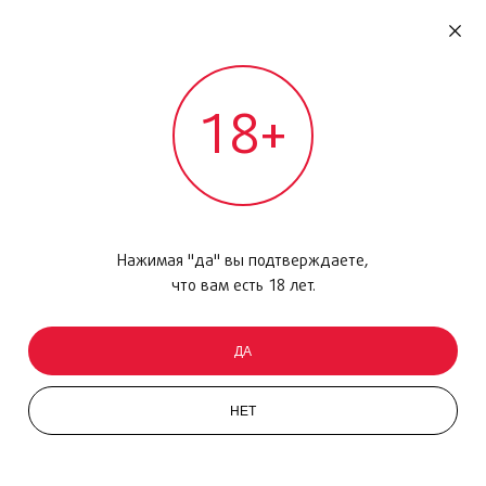
RU
ДОМОДЕДОВО
18+
МЕЖДУНАРОДНЫЙ РЕЙС - ВЫЛЕТ
Главная
/
Каталог товаров
/
Парфюмерия
/
Парфюмерная вода
/
Emozione, 50мл
Нажимая "да" вы подтверждаете,
что вам есть 18 лет.
ДА
НЕТ