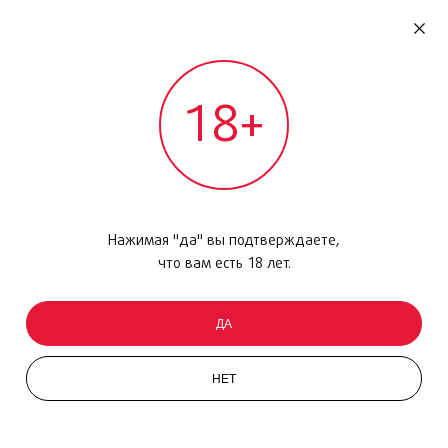
RU
ДОМОДЕДОВО
18+
МЕЖДУНАРОДНЫЙ РЕЙС - ВЫЛЕТ
Главная
/
Каталог товаров
/
Уход за кожей
/
Крем для рук
/
The Body Shop Absinthe Hand Cream, 100мл
Нажимая "да" вы подтверждаете,
что вам есть 18 лет.
ДА
НЕТ