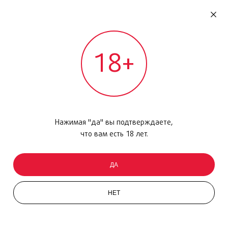
RU
ДОМОДЕДОВО
18+
МЕЖДУНАРОДНЫЙ РЕЙС - ВЫЛЕТ
Главная
/
Каталог товаров
/
Уход за кожей
/
Крем
/
Confort Extrme, 150 мл
Нажимая "да" вы подтверждаете,
что вам есть 18 лет.
ДА
НЕТ