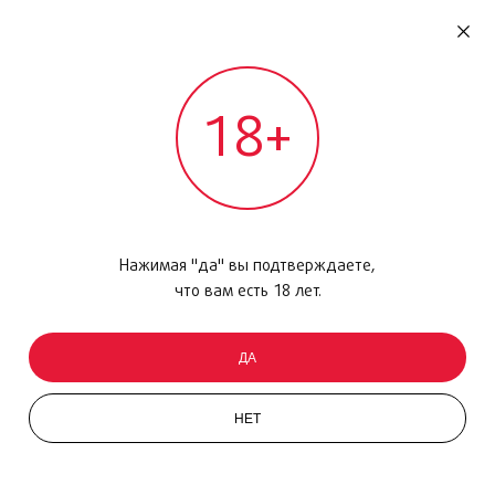
RU
ДОМОДЕДОВО
18+
МЕЖДУНАРОДНЫЙ РЕЙС - ВЫЛЕТ
Главная
/
Каталог товаров
/
Парфюмерия
/
Туалетная вода
/
Code Ultimate, 75мл
Нажимая "да" вы подтверждаете,
что вам есть 18 лет.
ДА
НЕТ