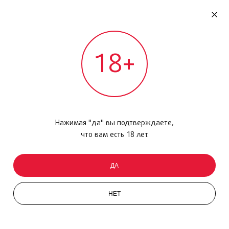
RU
ДОМОДЕДОВО
18+
МЕЖДУНАРОДНЫЙ РЕЙС - ВЫЛЕТ
Главная
/
Каталог товаров
/
Уход за кожей
/
Молочко
/
Collection de Grasse Jasmin Bergamote,250 мл
Нажимая "да" вы подтверждаете,
что вам есть 18 лет.
ДА
НЕТ