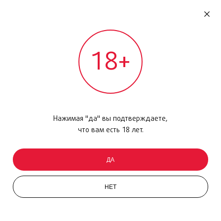
RU
ДОМОДЕДОВО
18+
МЕЖДУНАРОДНЫЙ РЕЙС - ВЫЛЕТ
Главная
/
Каталог товаров
/
Парфюмерия
/
Парфюмерная вода
/
See by Chlo Si Belle, 75мл
Нажимая "да" вы подтверждаете,
что вам есть 18 лет.
ДА
НЕТ