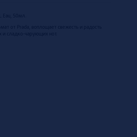
L Eau, 50мл.
ромат от Prada, воплощает свежесть и радость
х и сладко-чарующих нот.