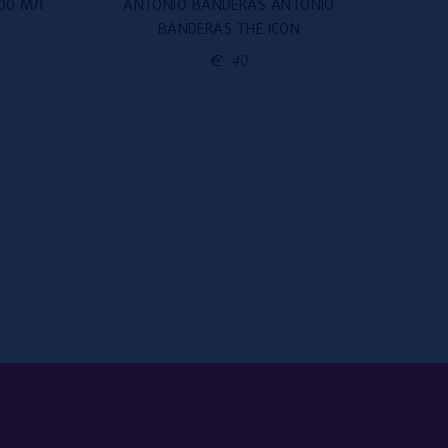
100 МЛ
ANTONIO BANDERAS ANTONIO
KE
BANDERAS THE ICON
€
40