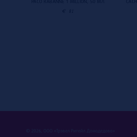
PACO RABANNE 1 MILLION, 50 МЛ
CACH
0 МЛ
€
81
© 2026, ООО «Трэвел Ритейл Домодедово»