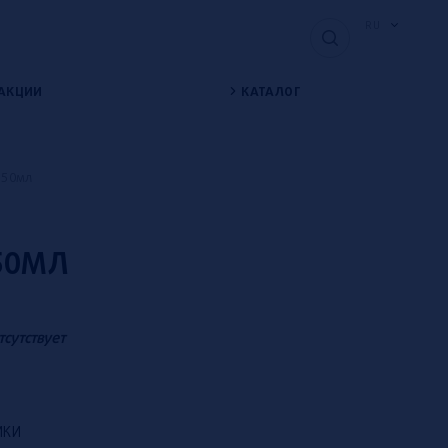
RU
АКЦИИ
КАТАЛОГ
, 50мл
 50МЛ
тсутствует
ИКИ