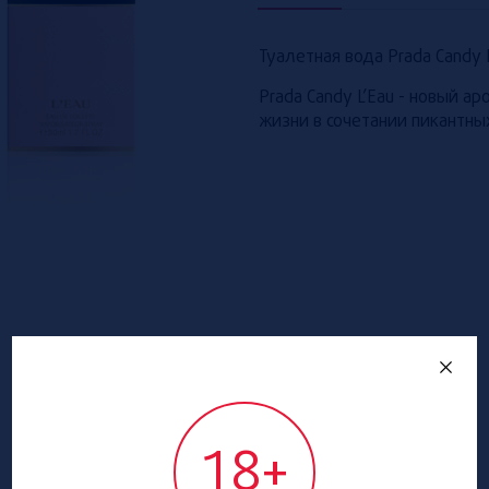
Туалетная вода Prada Candy 
Prada Candy L’Eau - новый а
жизни в сочетании пикантны
18+