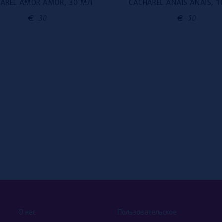
AREL AMOR AMOR, 30 МЛ
CACHAREL ANAIS ANAIS, 
€
30
€
50
О нас
Пользовательское