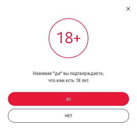
RU
ДОМОДЕДОВО
18+
МЕЖДУНАРОДНЫЙ РЕЙС - ВЫЛЕТ
СОЛНЦЕЗАЩИТНЫЙ ЛОСЬОН
Главная
/
Каталог товаров
/
Защита от солнца
/
Солнцезащитный лосьон
Нажимая "да" вы подтверждаете,
что вам есть 18 лет.
Фильтр
ДА
НЕТ