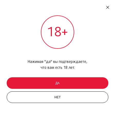
RU
ДОМОДЕДОВО
18+
МЕЖДУНАРОДНЫЙ РЕЙС - ВЫЛЕТ
КРЕМ ПОСЛЕ ЗАГАРА
Главная
/
Каталог товаров
/
Защита от солнца
/
Крем после загара
Нажимая "да" вы подтверждаете,
что вам есть 18 лет.
Фильтр
ДА
НЕТ