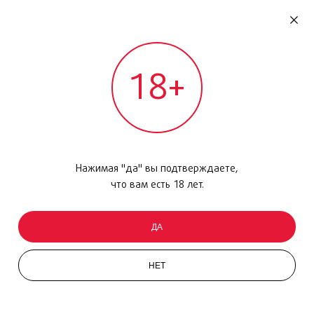
RU
ДОМОДЕДОВО
18+
МЕЖДУНАРОДНЫЙ РЕЙС - ВЫЛЕТ
ГЕЛЬ ДЛЯ ДУША
Главная
/
Каталог товаров
/
Уход за кожей
/
Гель для душа
Нажимая "да" вы подтверждаете,
что вам есть 18 лет.
Фильтр
ДА
НЕТ